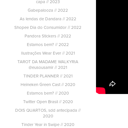
capa // 2023
Gabepalooza // 2022
As lendas de Dandara // 2022
Shopee Dia do Consumidor // 2022
Pandora Stickers // 2022
Estamos bem? // 2022
Ilustrações Wear Ever // 2021
TAROT DA MADAME WALKYRIA
@eusousamir // 2021
TINDER PLANNER // 2021
Heineken Green Cast // 2020
Estamos bem? // 2020
Twitter Open Brasil // 2020
DOIS QUARTOS, sdd antecipada //
2020
Tinder Year in Swipe // 2020