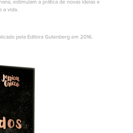
ana, estimulam a prática de novas ideias e
e a vida.
blicado pela Editora Gutenberg em 2016.