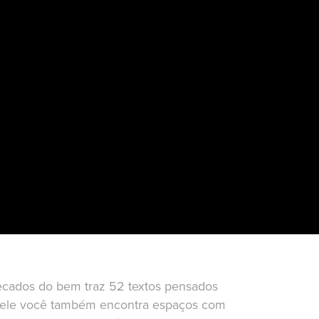
ecados do bem
traz 52 textos pensados
. Nele você também encontra espaços com