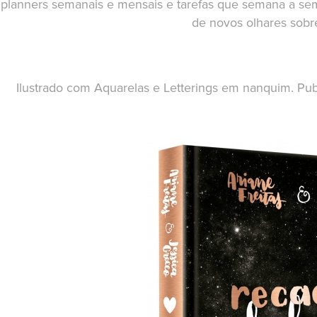
planners semanais e mensais e tarefas que semana a sem
de novos olhares sobr
Ilustrado com Aquarelas e Letterings em nanquim. Pu