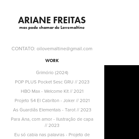
ARIANE FREITAS
mas pode chamar de Lovemaltine
CONTATO: oilovemaltine@gmail.com
WORK
Grimório (2024)
POP PLUS Pocket Sesc GRU // 2023
HBO Max - Welcome Kit // 2021
Projeto 54 El Cabriton - Joker // 2021
As Guardiãs Elementais - Tarot // 2023
Para Ana, com amor - Ilustração de capa
// 2023
Eu só cabia nas palavras - Projeto de