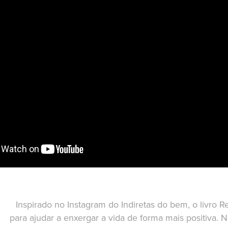
Inspirado no I
nstagram do Indiretas do bem
, o livro
R
para ajudar a enxergar a vida de forma mais positiva