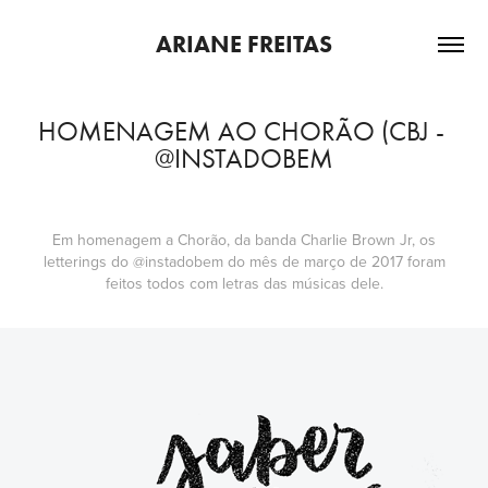
ARIANE FREITAS
HOMENAGEM AO CHORÃO (CBJ - 
@INSTADOBEM
Em homenagem a Chorão, da banda Charlie Brown Jr, os
letterings do @instadobem do mês de março de 2017 foram
feitos todos com letras das músicas dele.