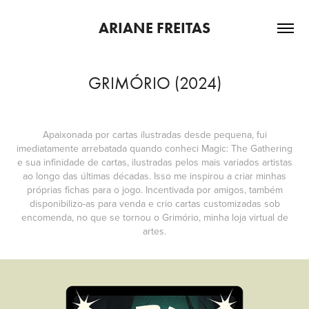
ARIANE FREITAS
GRIMÓRIO (2024)
Apaixonada por cartas ilustradas desde pequena, fui
imediatamente arrebatada quando conheci
Magic: The Gathering
e sua infinidade de cartas, ilustradas pelos mais variados artistas
ao longo das últimas décadas. Isso me inspirou a criar minhas
próprias fichas para o jogo. Incentivada por amigos, também
disponibilizo-as para venda e crio cartas customizadas sob
encomenda, no que se tornou o Grimório, minha loja virtual de
artes.