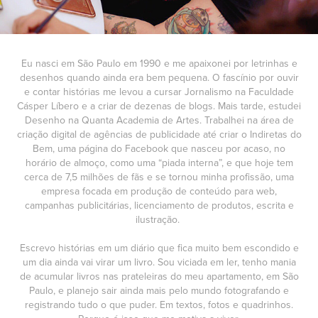
Eu nasci em São Paulo em 1990 e me apaixonei por letrinhas e
desenhos quando ainda era bem pequena. O fascínio por ouvir
e contar histórias me levou a cursar Jornalismo na Faculdade
Cásper Líbero e a criar de dezenas de blogs. Mais tarde, estudei
Desenho na Quanta Academia de Artes. Trabalhei na área de
criação digital de agências de publicidade até criar o Indiretas do
Bem, uma página do Facebook que nasceu por acaso, no
horário de almoço, como uma “piada interna”, e que hoje tem
cerca de 7,5 milhões de fãs e se tornou minha profissão, uma
empresa focada em produção de conteúdo para web,
campanhas publicitárias, licenciamento de produtos, escrita e
ilustração.
Escrevo histórias em um diário que fica muito bem escondido e
um dia ainda vai virar um livro. Sou viciada em ler, tenho mania
de acumular livros nas prateleiras do meu apartamento, em São
Paulo, e planejo sair ainda mais pelo mundo fotografando e
registrando tudo o que puder. Em textos, fotos e quadrinhos.