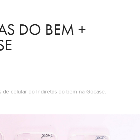
AS DO BEM + 
SE
 de celular do Indiretas do bem na Gocase.