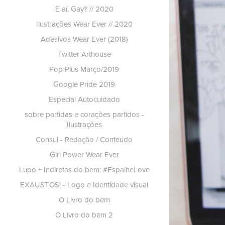
E aí, Gay? // 2020
Ilustrações Wear Ever // 2020
Adesivos Wear Ever (2018)
Twitter Arthouse
Pop Plus Março/2019
Google Pride 2019
Especial Autocuidado
sobre partidas e corações partidos -
Ilustrações
Consul - Redação / Conteúdo
Girl Power Wear Ever
Lupo + Indiretas do bem: #EspalheLove
EXAUSTOS! - Logo e Identidade visual
O Livro do bem
O Livro do bem 2