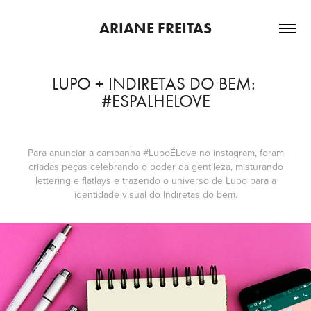
ARIANE FREITAS
LUPO + INDIRETAS DO BEM: 
#ESPALHELOVE
Para anunciar a campanha #LupoÉLove no instagram, foram
criadas peças celebrando o poder da gentileza, misturando
lettering e flatlays e trazendo o universo de Lupo para a
identidade visual do Indiretas do bem.